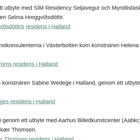
tt utbyte med SÍM Residency Seljavegur och Myndlistask
en Selma Hreggviðsdóttir.
ðsdóttirs
residens i Halland
tkonsulenterna i Västerbotten kom konstnären Helena Wi
öms residens i Halland
s konstnären Sabine Wedege i Halland, genom ett utbyt
es residens i Halland
 genom ett utbyte med Aarhus Billedkunstcenter (Aabkc
ilkær Thomsen.
ær Thomsen residens i Halland