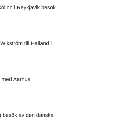
ólinn i Reykjavik besök
kström till Halland i
e med Aarhus
) besök av den danska