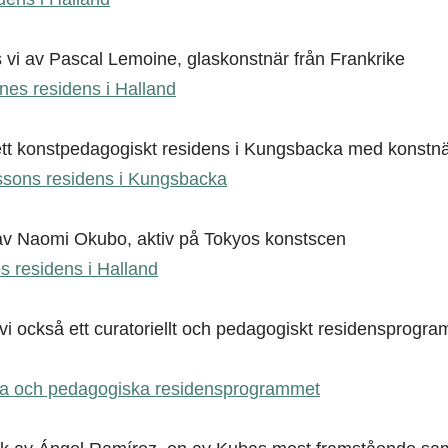
i av Pascal Lemoine, glaskonstnär från Frankrike
es residens i Halland
t konstpedagogiskt residens i Kungsbacka med konstn
ssons residens i Kungsbacka
av Naomi Okubo, aktiv på Tokyos konstscen
 residens i Halland
 också ett curatoriellt och pedagogiskt residensprogram
lla och pedagogiska residensprogrammet