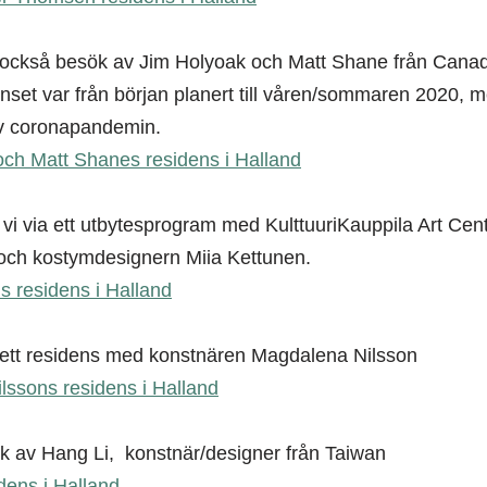
i också besök av Jim Holyoak och Matt Shane från Canad
denset var från början planert till våren/sommaren 2020, m
 av coronapandemin.
ch Matt Shanes residens i Halland
via ett utbytesprogram med KulttuuriKauppila Art Centr
 och kostymdesignern Miia Kettunen.
 residens i Halland
ett residens med konstnären Magdalena Nilsson
ssons residens i Halland
k av Hang Li, konstnär/designer från Taiwan
dens i Hal
land