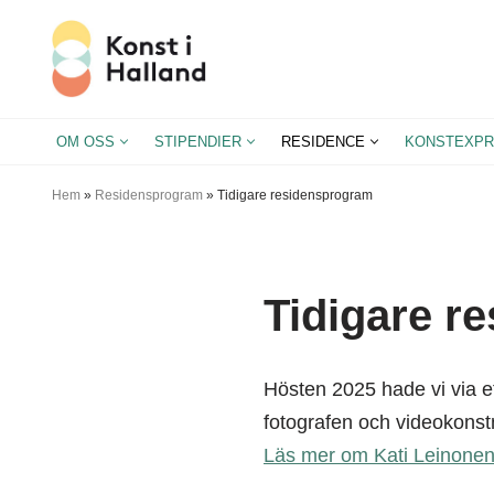
Hoppa
till
innehåll
OM OSS
STIPENDIER
RESIDENCE
KONSTEXPR
Hem
»
Residensprogram
»
Tidigare residensprogram
Tidigare r
Hösten 2025 hade vi via et
fotografen och videokonst
Läs mer om Kati Leinonens