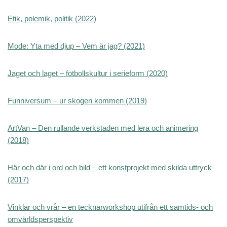
Etik, polemik, politik (2022)
Mode: Yta med djup – Vem är jag? (2021)
Jaget och laget – fotbollskultur i serieform (2020)
Funniversum – ur skogen kommen (2019)
ArtVan – Den rullande verkstaden med lera och animering
(2018)
Här och där i ord och bild – ett konstprojekt med skilda uttryck
(2017)
Vinklar och vrår – en tecknarworkshop utifrån ett samtids- och
omvärldsperspektiv