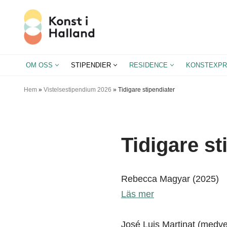
Hoppa
till
innehåll
OM OSS
STIPENDIER
RESIDENCE
KONSTEXPR
Hem
»
Vistelsestipendium 2026
»
Tidigare stipendiater
Tidigare st
Rebecca Magyar (2025)
Läs mer
José Luis Martinat (medv