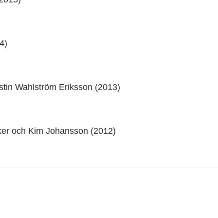
4)
stin Wahlström Eriksson (2013)
ker och Kim Johansson (2012)
16 23 00
konstihalland@hallandskons