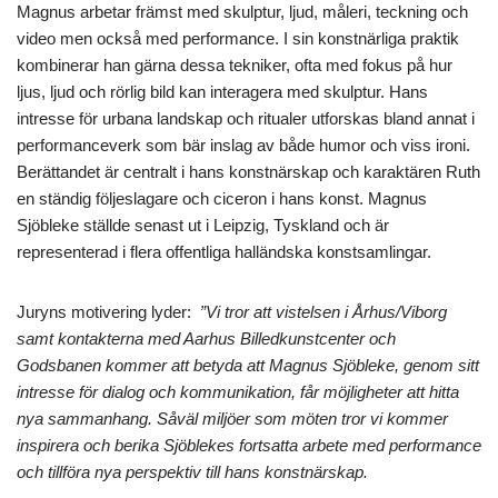
Magnus arbetar främst med skulptur, ljud, måleri, teckning och
video men också med performance. I sin konstnärliga praktik
kombinerar han gärna dessa tekniker, ofta med fokus på hur
ljus, ljud och rörlig bild kan interagera med skulptur. Hans
intresse för urbana landskap och ritualer utforskas bland annat i
performanceverk som bär inslag av både humor och viss ironi.
Berättandet är centralt i hans konstnärskap och karaktären Ruth
en ständig följeslagare och ciceron i hans konst. Magnus
Sjöbleke ställde senast ut i Leipzig, Tyskland och är
representerad i flera offentliga halländska konstsamlingar.
Juryns motivering lyder:
”Vi tror att vistelsen i Århus/Viborg
samt kontakterna med Aarhus Billedkunstcenter och
Godsbanen kommer att betyda att Magnus Sjöbleke, genom sitt
intresse för dialog och kommunikation, får möjligheter att hitta
nya sammanhang. Såväl miljöer som möten tror vi kommer
inspirera och berika Sjöblekes fortsatta arbete med performance
och tillföra nya perspektiv till hans konstnärskap.