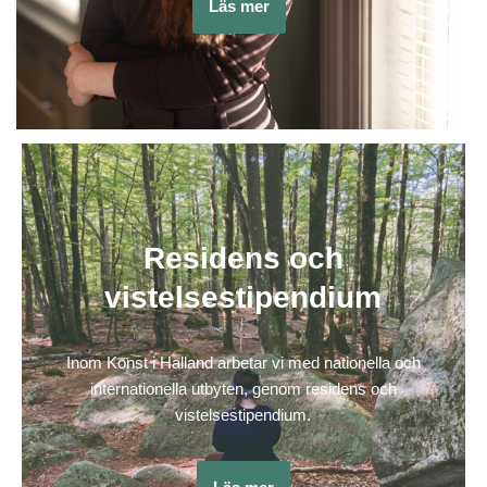
Läs mer
Residens och
vistelsestipendium
Inom Konst i Halland arbetar vi med nationella och
internationella utbyten, genom residens och
vistelsestipendium.