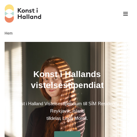
Hoppa
till
innehåll
Hem
Konst i Hallands
vistelsestipendiat
Konst i Halland Vistelsestipendium till SÍM Residency i
Reykjavik, Island
tilldelas Linda Morell.