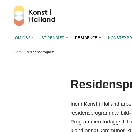
Hoppa
till
innehåll
OM OSS
STIPENDIER
RESIDENCE
KONSTEXPR
Hem
»
Residensprogram
Residensp
Inom Konst i Halland arbet
residensprogram där bild- 
Programmen förläggs till o
bland annat kommuner, kult