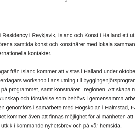
esidency i Reykjavik, Island och Konst i Halland ett u
t förena samtida konst och konstnärer med lokala samman
rnationella kontakter.
gar från Island kommer att vistas i Halland under okt
 flerdagars workshop i anslutning till byggingenjörsprogr
 på programmet, samt konstnärer i regionen. Att skapa
 kunskap och förståelse som behövs i gemensamma arbe
elsen genomförs i samarbete med Högskolan i Halmstad,
 kommer även att finnas möjlighet för allmänheten att 
åll utkik i kommande nyhetsbrev och på vår hemsida.