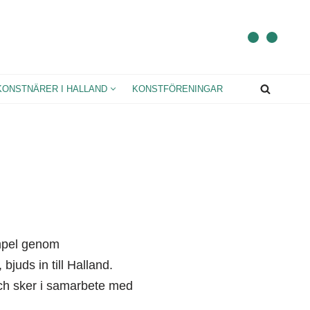
KONSTNÄRER I HALLAND
KONSTFÖRENINGAR
empel genom
juds in till Halland.
 och sker i samarbete med