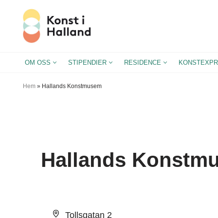
Hoppa
till
innehåll
OM OSS
STIPENDIER
RESIDENCE
KONSTEXPR
Hem
»
Hallands Konstmusem
Hallands Konstm
Adress
Tollsgatan 2