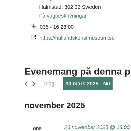
Halmstad
,
302 32
Sweden
Få vägbeskrivningar
Telefonnummer
035 - 16 23 00
Website
https://hallandskonstmuseum.se
Evenemang på denna p
Idag
30 mars 2025
 - 
Nu
Välj
datum.
november 2025
26 november 2025 @ 18:00
ons