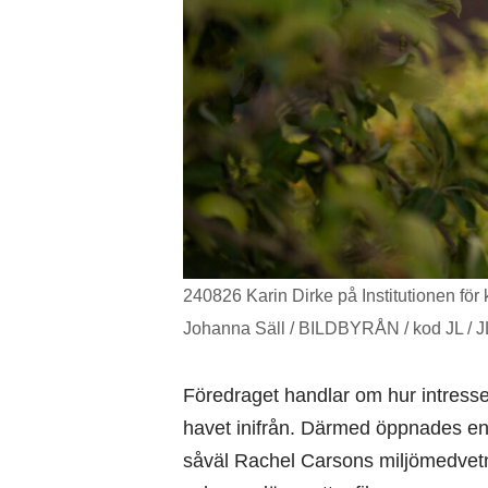
240826 Karin Dirke på Institutionen för k
Johanna Säll / BILDBYRÅN / kod JL / 
Föredraget handlar om hur intresset 
havet inifrån. Därmed öppnades en 
såväl Rachel Carsons miljömedvetn