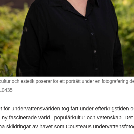
ultur och estetik poserar för ett porträtt under en fotografering
JL0435
för undervattensvärlden tog fart under efterkrigstiden och
ny fascinerade värld i populärkultur och vetenskap. De
a skildringar av havet som Cousteaus undervattensfotogr