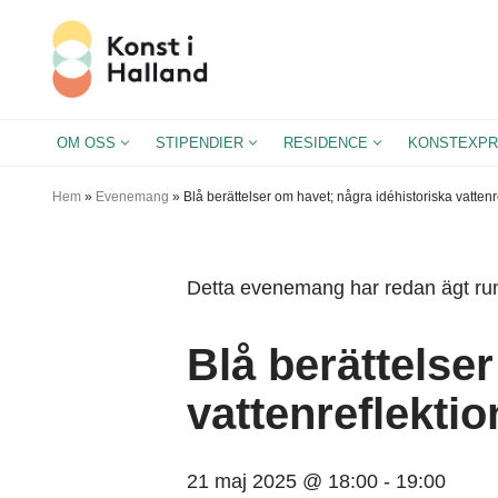
Hoppa
till
innehåll
OM OSS
STIPENDIER
RESIDENCE
KONSTEXPR
Hem
»
Evenemang
»
Blå berättelser om havet; några idéhistoriska vattenr
Detta evenemang har redan ägt ru
Blå berättelse
vattenreflektio
21 maj 2025 @ 18:00
-
19:00