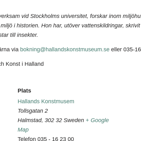
a verksam vid Stockholms universitet, forskar inom miljöhu
 miljö i historien. Hon har, utöver vattenskildringar, skrivi
ar till insekter.
ärna via
bokning@hallandskonstmuseum.se
eller 035-16
 Konst i Halland
Plats
Hallands Konstmusem
Tollsgatan 2
Halmstad
,
302 32
Sweden
+ Google
Map
Telefon
035 - 16 23 00