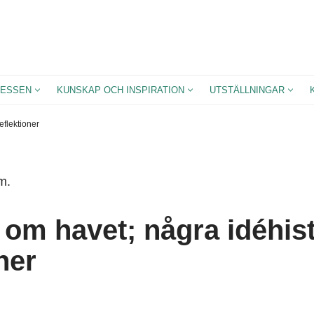
ESSEN
KUNSKAP OCH INSPIRATION
UTSTÄLLNINGAR
eflektioner
m.
r om havet; några idéhis
ner