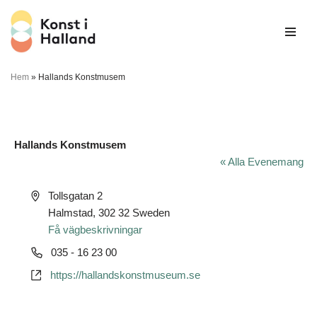
Hoppa
till
innehåll
Hem
»
Hallands Konstmusem
Hallands Konstmusem
« Alla Evenemang
Adress
Tollsgatan 2
Halmstad
,
302 32
Sweden
Få vägbeskrivningar
Telefonnummer
035 - 16 23 00
Website
https://hallandskonstmuseum.se