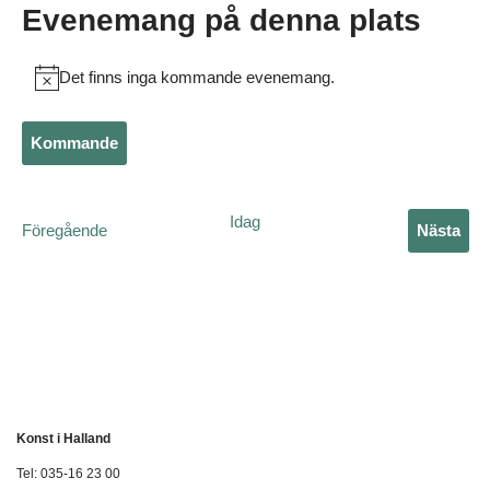
Evenemang på denna plats
Det finns inga kommande evenemang.
Notis
Kommande
Välj
datum.
Idag
Evenemang
Föregående
Nästa
Evene
Konst i Halland
Tel: 035-16 23 00