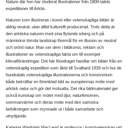
Nature
där hon har studerat illustrationer från 1800-talets
expeditioner till Arktis.
Naturen som illustreras i konst eller vetenskapliga bilder är
aldrig neutral, utan alltid kulturellt producerad. Trots detta är
den arktiska naturen med sina flytande isberg och på
människor tömda landskap föremål för en illusion av neutral
och orörd natur. Man ser dem i bildkonst, reklam och
illustrationer av vetenskapliga fakta om till exempel
klimatförändringar. Det här föredraget handlar om bilder från en
vetenskaplig expedition som åkte till Svalbard 1939 och hur de
hundratals vetenskapliga illustrationerna och konstverken
både bekräftar en förenklad bild av européernas möte med
arktisk natur och gör det motsatta. Det rika bildmaterialet ger
också kunskap om mötet med djur, naturfenomen,
sommarvärme och deras möte med den samiska
befolkningen som mynnade ut i både samarbete och
utnyttjande.
Katarina Wadstein MacLeod är professor i konstvetenskap vid