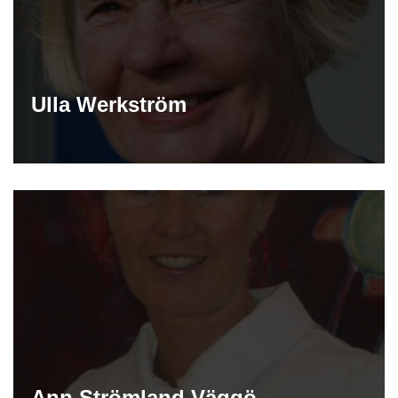
Ulla Werkström
Ann Strömland Väggö