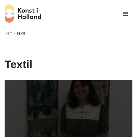
Hoppa
till
innehåll
Hem
»
Textil
Textil