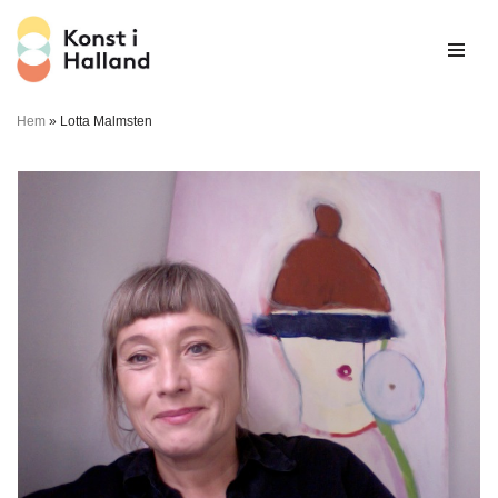
Hoppa
till
innehåll
Hem
»
Lotta Malmsten