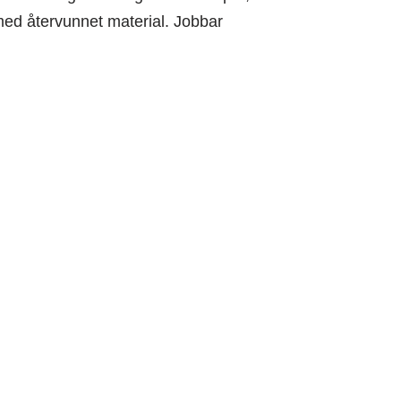
med återvunnet material. Jobbar
tmuseum.se
Verksamheten genomförs