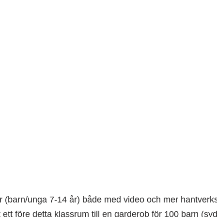
or (barn/unga 7-14 år) både med video och mer hantverksl
ett före detta klassrum till en garderob för 100 barn (s