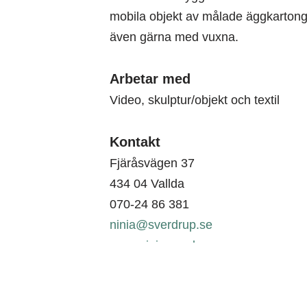
mobila objekt av målade äggkartonge
även gärna med vuxna.
Arbetar med
Video, skulptur/objekt och textil
Kontakt
Fjäråsvägen 37
434 04 Vallda
070-24 86 381
ninia@sverdrup.se
www.niniasverdrup.com
Konst i Halland
Tel: 035-