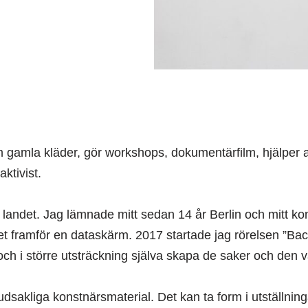
m gamla kläder, gör workshops, dokumentärfilm, hjälper a
ktivist.
på landet. Jag lämnade mitt sedan 14 år Berlin och mitt 
etet framför en dataskärm. 2017 startade jag rörelsen ”Back
och i större utsträckning själva skapa de saker och den vär
uvudsakliga konstnärsmaterial. Det kan ta form i utställni