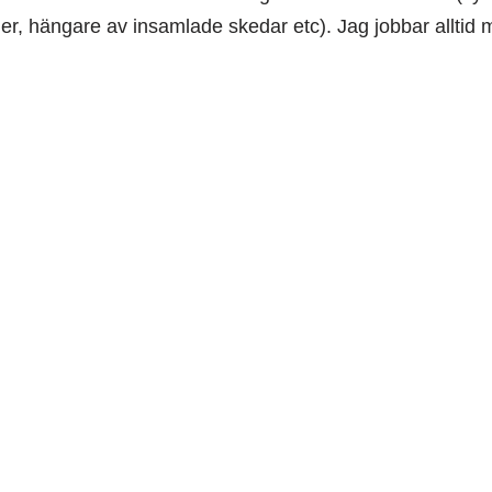
r, hängare av insamlade skedar etc). Jag jobbar alltid 
16 23 00
konstihalland@hallandskons