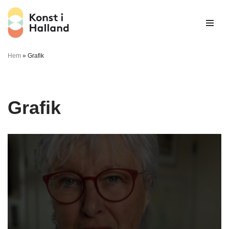
Hoppa
till
innehåll
Hem
»
Grafik
Grafik