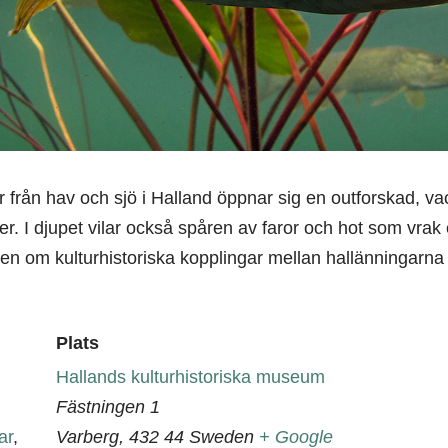
r från hav och sjö i Halland öppnar sig en outforskad, vac
ger. I djupet vilar också spåren av faror och hot som vra
även om kulturhistoriska kopplingar mellan hallänningarna
Plats
Hallands kulturhistoriska museum
Fästningen 1
ar
,
Varberg
,
432 44
Sweden
+ Google