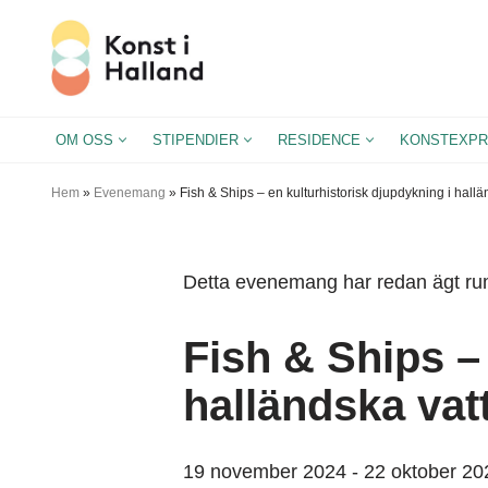
Hoppa
till
innehåll
OM OSS
STIPENDIER
RESIDENCE
KONSTEXPR
Hem
»
Evenemang
»
Fish & Ships – en kulturhistorisk djupdykning i hall
Detta evenemang har redan ägt ru
Fish & Ships –
halländska vat
19 november 2024
-
22 oktober 20