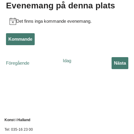
Evenemang på denna plats
Det finns inga kommande evenemang.
Notis
Kommande
Välj
datum.
Idag
Evenemang
Föregående
Nästa
Evene
Konst i Halland
Tel: 035-16 23 00