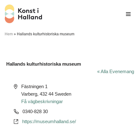
Hoppa
till
innehåll
Hem
»
Hallands kulturhistoriska museum
Hallands kulturhistoriska museum
« Alla Evenemang
Adress
Fästningen 1
Varberg
,
432 44
Sweden
Få vägbeskrivningar
Telefonnummer
0340-828 30
Website
https://museumhalland.se/