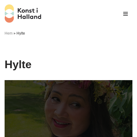
Hoppa
till
innehåll
Hem
»
Hylte
Hylte