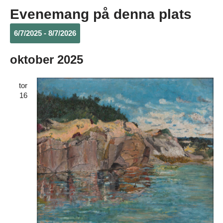
Evenemang på denna plats
6/7/2025
 - 
8/7/2026
Välj
oktober 2025
datum.
tor
16