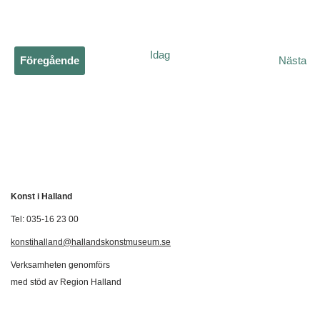
Idag
Ev
Föregående
Nästa
Evenemang
Konst i Halland
Tel: 035-16 23 00
konstihalland@hallandskonstmuseum.se
Verksamheten genomförs
med stöd av Region Halland
Svenska