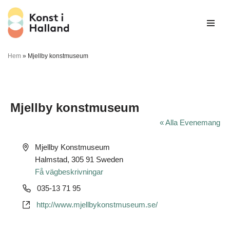
Hoppa
till
innehåll
Hem
»
Mjellby konstmuseum
Mjellby konstmuseum
« Alla Evenemang
Adress
Mjellby Konstmuseum
Halmstad
,
305 91
Sweden
Få vägbeskrivningar
Telefonnummer
035-13 71 95
Website
http://www.mjellbykonstmuseum.se/