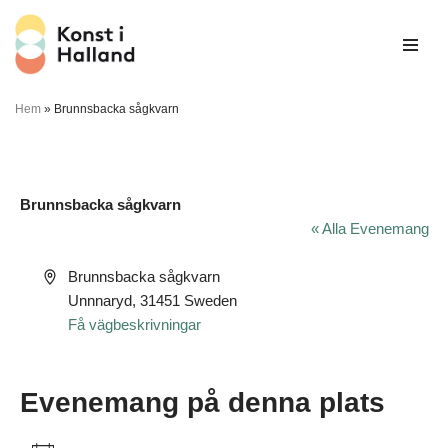
Hoppa
till
innehåll
Hem
»
Brunnsbacka sågkvarn
Brunnsbacka sågkvarn
« Alla Evenemang
Adress
Brunnsbacka sågkvarn
Unnnaryd
,
31451
Sweden
Få vägbeskrivningar
Evenemang på denna plats