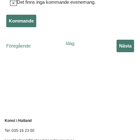
Det finns inga kommande evenemang.
Notis
Kommande
Välj
datum.
Idag
Evenemang
Föregående
Nästa
Evene
Konst i Halland
Tel: 035-16 23 00