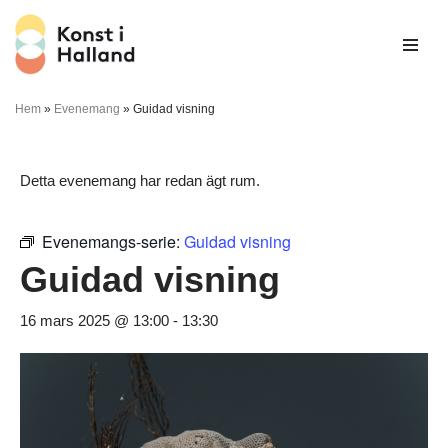
Hoppa
till
innehåll
Hem
»
Evenemang
»
Guidad visning
Detta evenemang har redan ägt rum.
Evenemangs-serie:
Guidad visning
Guidad visning
16 mars 2025 @ 13:00
-
13:30