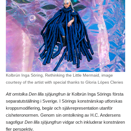
Kolbrún Inga Söring, Rethinking the Little Mermaid, image
courtesy of the artist with special thanks to Gloria Lópes Cleries
Att omtolka Den lilla sjöjungfrun
är Kolbrún Inga Sörings första
separatutställning i Sverige. I Sörings konstnärskap utforskas
kroppsmodifiering, begär och självrepresentation utanför
cisheteronormen. Genom sin omtolkning av H.C. Andersens
sagofigur
Den lilla sjöjungfrun
vidgar och inkluderar konstnären
fler perspektiv.