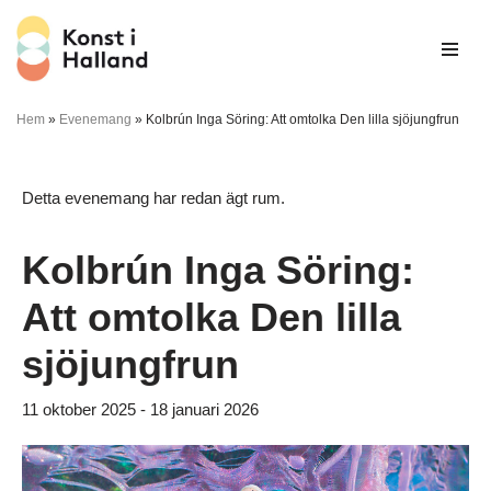
Hoppa
till
innehåll
Hem
»
Evenemang
»
Kolbrún Inga Söring: Att omtolka Den lilla sjöjungfrun
Detta evenemang har redan ägt rum.
Kolbrún Inga Söring:
Att omtolka Den lilla
sjöjungfrun
11 oktober 2025
-
18 januari 2026