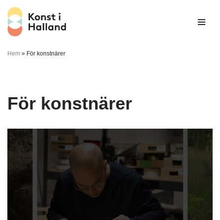
Hoppa
till
innehåll
Hem
»
För konstnärer
För konstnärer