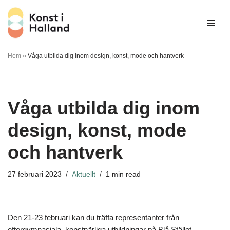
Hoppa
till
innehåll
Hem
»
Våga utbilda dig inom design, konst, mode och hantverk
Våga utbilda dig inom
design, konst, mode
och hantverk
27 februari 2023
Aktuellt
1 min read
Den 21-23 februari kan du träffa representanter från
eftergymnasiala, konstnärliga utbildningar på Blå Stället,