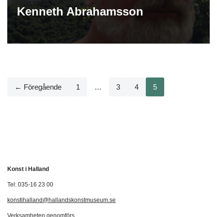
Kenneth Abrahamsson
← Föregående
1
…
3
4
5
Konst i Halland
Tel: 035-16 23 00
konstihalland@hallandskonstmuseum.se
Verksamheten genomförs