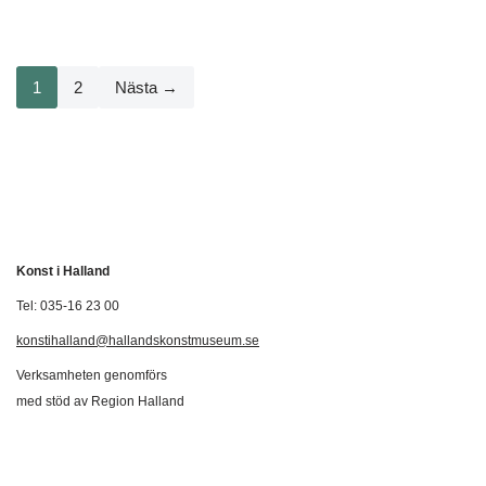
1
2
Nästa →
Konst i Halland
Tel: 035-16 23 00
konstihalland@hallandskonstmuseum.se
Verksamheten genomförs
med stöd av Region Halland
Svenska