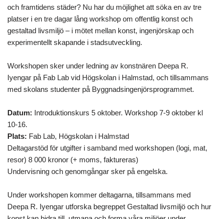
och framtidens städer? Nu har du möjlighet att söka en av tre
platser i en tre dagar lång workshop om offentlig konst och
gestaltad livsmiljö – i mötet mellan konst, ingenjörskap och
experimentellt skapande i stadsutveckling.
Workshopen sker under ledning av konstnären Deepa R.
Iyengar på Fab Lab vid Högskolan i Halmstad, och tillsammans
med skolans studenter på Byggnadsingenjörsprogrammet.
Datum:
Introduktionskurs 5 oktober. Workshop 7-9 oktober kl
10-16.
Plats:
Fab Lab, Högskolan i Halmstad
Deltagarstöd för utgifter i samband med workshopen (logi, mat,
resor) 8 000 kronor (+ moms, faktureras)
Undervisning och genomgångar sker på engelska.
Under workshopen kommer deltagarna, tillsammans med
Deepa R. Iyengar utforska begreppet Gestaltad livsmiljö och hur
konst kan bidra till, utmana och forma våra miljöer under