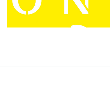
16 23 00
konstihalland@hallandskons
Svenska