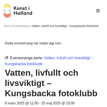
Hoppa
till
innehåll
Hem
»
Evenemang
»
Vatten, livfullt och livsviktigt – Kungsbacka fotoklubb
Detta evenemang har redan ägt rum.
Evenemangs-serie:
Vatten, livfullt och livsviktigt –
Kungsbacka fotoklubb
Vatten, livfullt och
livsviktigt –
Kungsbacka fotoklubb
8 mars 2025 @ 11:00
-
25 maj 2025 @ 15:00