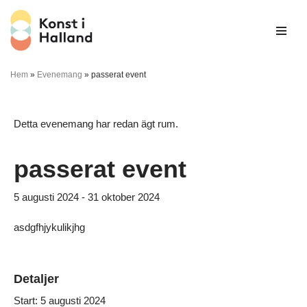
Hoppa
till
innehåll
Hem
»
Evenemang
»
passerat event
Detta evenemang har redan ägt rum.
passerat event
5 augusti 2024
-
31 oktober 2024
asdgfhjykulikjhg
Detaljer
Start:
5 augusti 2024