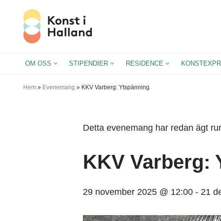
Hoppa
till
innehåll
OM OSS
STIPENDIER
RESIDENCE
KONSTEXPR
Hem
»
Evenemang
»
KKV Varberg: Ytspänning
Detta evenemang har redan ägt ru
KKV Varberg: 
29 november 2025 @ 12:00
-
21 d