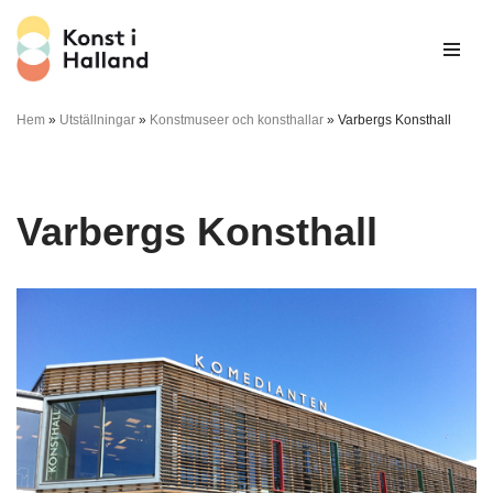
Hoppa
till
innehåll
Hem
»
Utställningar
»
Konstmuseer och konsthallar
»
Varbergs Konsthall
Varbergs Konsthall