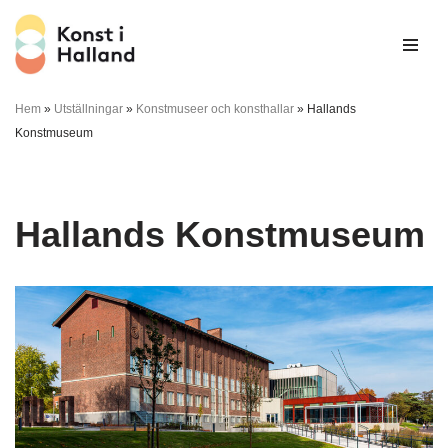
Hoppa
till
innehåll
Hem
»
Utställningar
»
Konstmuseer och konsthallar
»
Hallands
Konstmuseum
Hallands Konstmuseum