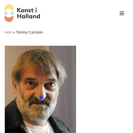
Hoppa
till
innehåll
Hem
»
Tommy Carlsson