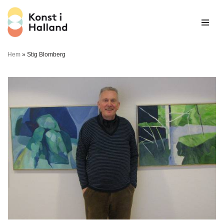
Hoppa
till
innehåll
Hem
»
Stig Blomberg