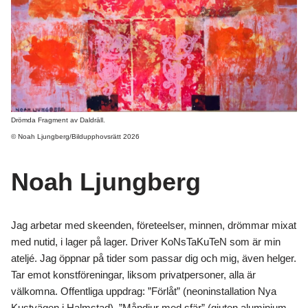
Drömda Fragment av Daldräll.
© Noah Ljungberg/Bildupphovsrätt 2026
Noah Ljungberg
Jag arbetar med skeenden, företeelser, minnen, drömmar mixat
med nutid, i lager på lager. Driver KoNsTaKuTeN som är min
ateljé. Jag öppnar på tider som passar dig och mig, även helger.
Tar emot konstföreningar, liksom privatpersoner, alla är
välkomna. Offentliga uppdrag: ”Förlåt” (neoninstallation Nya
Kustvägen i Halmstad), ”Måndjur med sfär” (gjuten aluminium,