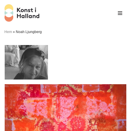
Hoppa
till
innehåll
Hem
»
Noah Ljungberg