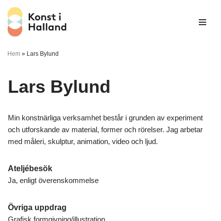
Hoppa
till
innehåll
Hem
»
Lars Bylund
Lars Bylund
Min konstnärliga verksamhet består i grunden av experiment
och utforskande av material, former och rörelser. Jag arbetar
med måleri, skulptur, animation, video och ljud.
Ateljébesök
Ja, enligt överenskommelse
Övriga uppdrag
Grafisk formgivning/illustration,