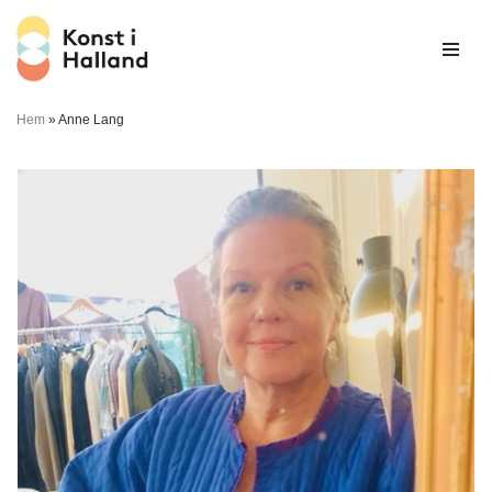
Hoppa
till
innehåll
Hem
»
Anne Lang