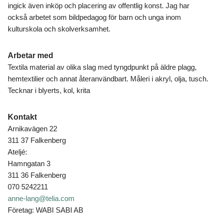
ingick även inköp och placering av offentlig konst. Jag har
också arbetet som bildpedagog för barn och unga inom
kulturskola och skolverksamhet.
Arbetar med
Textila material av olika slag med tyngdpunkt på äldre plagg,
hemtextilier och annat återanvändbart. Måleri i akryl, olja, tusch.
Tecknar i blyerts, kol, krita
Kontakt
Arnikavägen 22
311 37 Falkenberg
Ateljé:
Hamngatan 3
311 36 Falkenberg
070 5242211
anne-lang@telia.com
Företag: WABI SABI AB